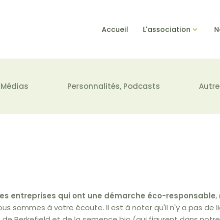
Accueil
L'association
N
Médias
Personnalités, Podcasts
Autr
 des entreprises qui ont une démarche éco-responsable
,
ous sommes à votre écoute. Il est à noter qu'il n'y a pas de
 de Berkefield et de la semence bio (qui figurent dans notre