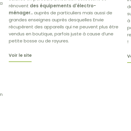
sa
rénovent
des équipements d'électro-
d
ménager..
auprès de particuliers mais aussi de
s
grandes enseignes auprès desquelles Envie
à
récupèrent des appareils qui ne peuvent plus être
p
vendus en boutique, parfois juste à cause d’une
r
petite bosse ou de rayures.
!
Voir le site
V
in