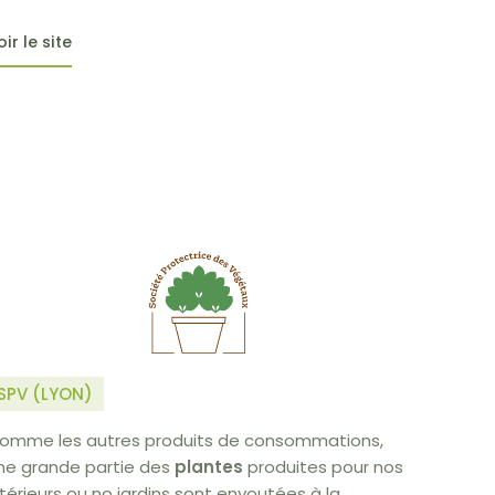
oir le site
SPV (LYON)
omme les autres produits de consommations,
ne grande partie des
plantes
produites pour nos
ntérieurs ou no jardins sont envoutées à la