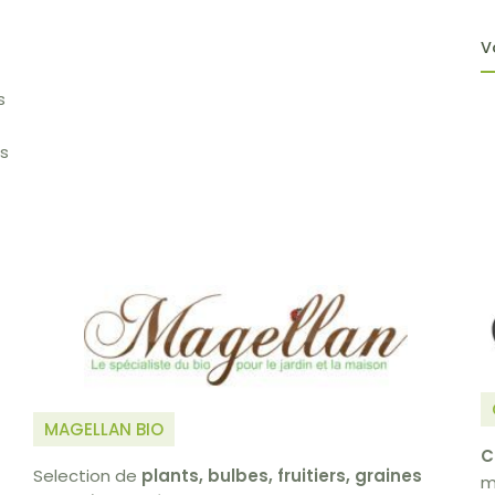
V
s
es
MAGELLAN BIO
C
Selection de
plants, bulbes, fruitiers, graines
m